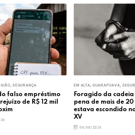
,
,
,
O
SEGURANÇA
EM ALTA
GUARAPUAVA
SEGURAN
falso empréstimo
Foragido da cadeia c
uízo de R$ 12 mil
pena de mais de 20 a
im
estava escondido no A
XV
06/08/2026