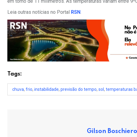
em torno de 11 milímetros. As temperaturas variam entre 9º
Leia outras notícias no Portal
RSN
.
Tags:
chuva
,
frio
,
instabilidade
,
previsão do tempo
,
sol
,
temperaturas b
Gilson Boschier