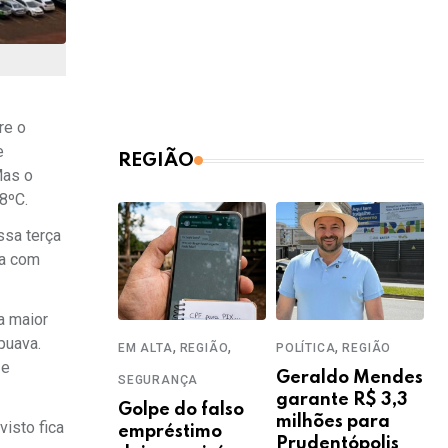
re o
e
REGIÃO
Mas o
8ºC.
ssa terça
ia com
a maior
puava.
,
,
,
EM ALTA
REGIÃO
POLÍTICA
REGIÃO
 e
Geraldo Mendes
SEGURANÇA
garante R$ 3,3
Golpe do falso
milhões para
isto fica
empréstimo
Prudentópolis