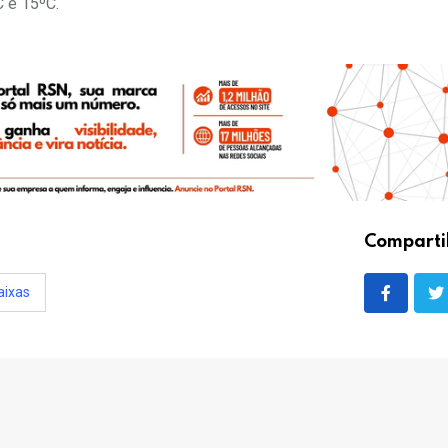
C e 15ºC.
Comparti
aixas
o