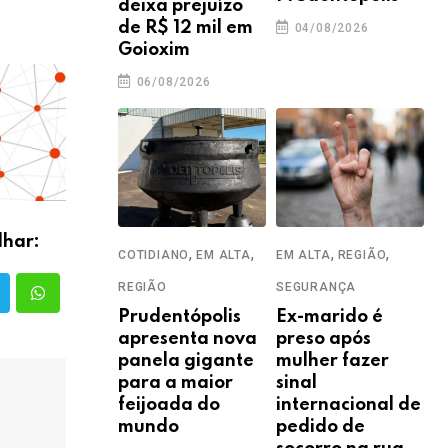
deixa prejuízo
de R$ 12 mil em
04/08/2026
Goioxim
06/08/2026
lhar:
,
,
,
,
COTIDIANO
EM ALTA
EM ALTA
REGIÃO
REGIÃO
SEGURANÇA
Prudentópolis
Ex-marido é
apresenta nova
preso após
panela gigante
mulher fazer
para a maior
sinal
feijoada do
internacional de
mundo
pedido de