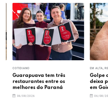
,
COTIDIANO
EM ALTA
REGIÃ
Guarapuava tem três
Golpe do 
restaurantes entre os
deixa prej
melhores do Paraná
em Goiox
06/08/2026
06/08/2026