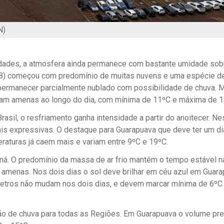
N)
idades, a atmosfera ainda permanece com bastante umidade sob
(18) começou com predomínio de muitas nuvens e uma espécie d
 permanecer parcialmente nublado com possibilidade de chuva. 
ficam amenas ao longo do dia, com mínima de 11ºC e máxima de 1
asil, o resfriamento ganha intensidade a partir do anoitecer. Ne
mais expressivas. O destaque para Guarapuava que deve ter um d
raturas já caem mais e variam entre 9ºC e 19ºC.
raná. O predomínio da massa de ar frio mantém o tempo estável n
 amenas. Nos dois dias o sol deve brilhar em céu azul em Guara
etros não mudam nos dois dias, e devem marcar mínima de 6ºC
são de chuva para todas as Regiões. Em Guarapuava o volume prev