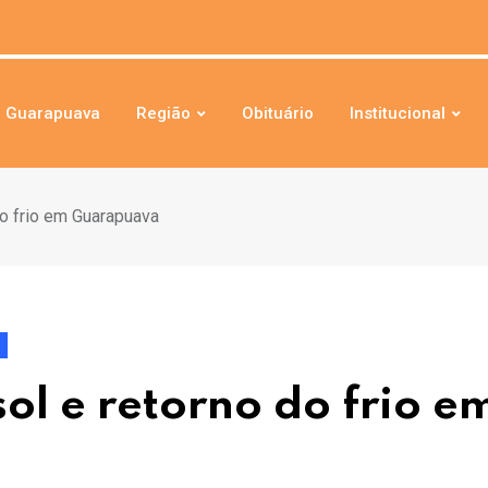
Guarapuava
Região
Obituário
Institucional
do frio em Guarapuava
ol e retorno do frio e