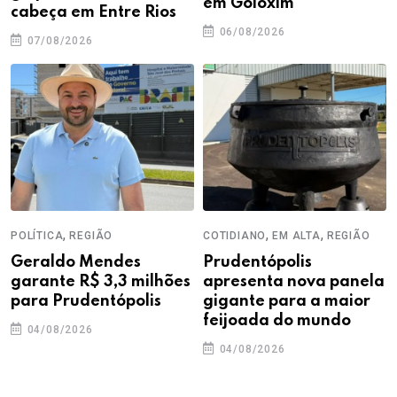
em Goioxim
cabeça em Entre Rios
06/08/2026
07/08/2026
,
,
,
POLÍTICA
REGIÃO
COTIDIANO
EM ALTA
REGIÃO
Geraldo Mendes
Prudentópolis
garante R$ 3,3 milhões
apresenta nova panela
para Prudentópolis
gigante para a maior
feijoada do mundo
04/08/2026
04/08/2026