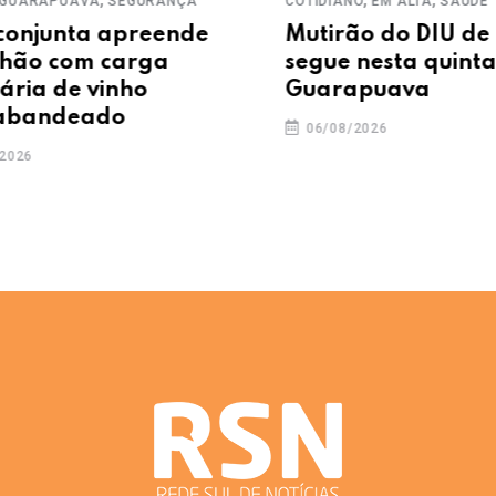
APUAVA
SEGURANÇA
COTIDIANO
EM ALTA
SAÚDE
unta apreende
Mutirão do DIU de cob
 com carga
segue nesta quinta (6)
 de vinho
Guarapuava
ndeado
06/08/2026