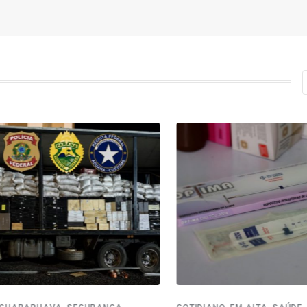
,
,
,