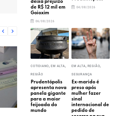
deixa prejuízo
de R$ 12 mil em
04/08/2026
Goioxim
06/08/2026
,
,
,
,
COTIDIANO
EM ALTA
EM ALTA
REGIÃO
REGIÃO
SEGURANÇA
Prudentópolis
Ex-marido é
apresenta nova
preso após
panela gigante
mulher fazer
para a maior
sinal
feijoada do
internacional de
mundo
pedido de
,
,