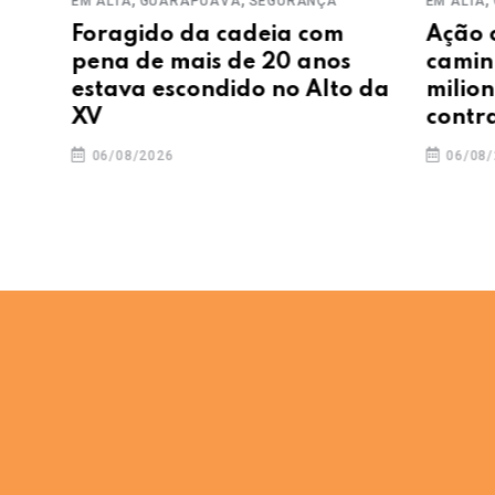
EM ALTA
GUARAPUAVA
SEGURANÇA
EM ALTA
GUAR
Foragido da cadeia com
Ação conj
pena de mais de 20 anos
caminhão
estava escondido no Alto da
milionária
XV
contraba
06/08/2026
06/08/2026