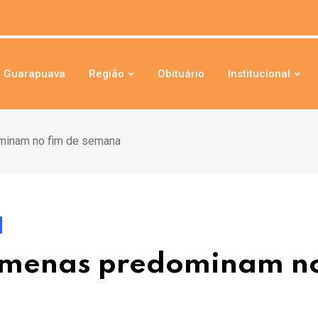
Guarapuava
Região
Obituário
Institucional
minam no fim de semana
 amenas predominam n