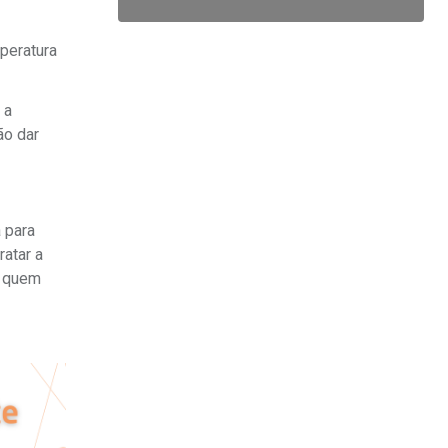
peratura
 a
ão dar
 para
ratar a
a quem