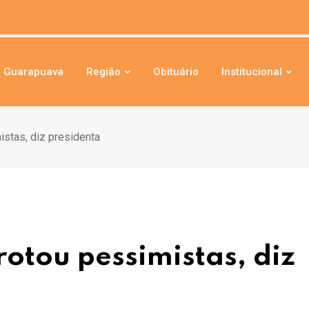
Guarapuava
Região
Obituário
Institucional
stas, diz presidenta
otou pessimistas, diz