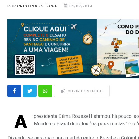
POR
CRISTINA ESTECHE
04/07/2014
OUVIR CONTEÚDO
A
presidenta Dilma Rousseff afirmou, há pouco, ao
Mundo no Brasil derrotou “os pessimistas” e o “c
Dizendo-se ansiosa para a partida entre o Brasil e a Colômbi