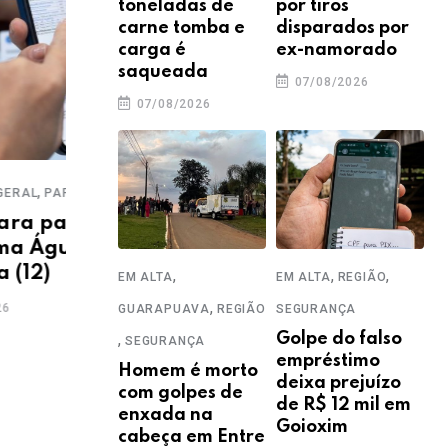
toneladas de
por tiros
carne tomba e
disparados por
carga é
ex-namorado
saqueada
07/08/2026
07/08/2026
,
,
,
COTIDIANO
ECONOMIA
GERAL
GUARAPUAVA
EDUC
 do
Prazo para pagar IPTU com
SEGU
 + é
desconto termina nesta
PRF
quarta (10)
,
,
,
EM ALTA
EM ALTA
REGIÃO
rec
abo
,
09/06/2026
GUARAPUAVA
REGIÃO
SEGURANÇA
TE
,
Golpe do falso
SEGURANÇA
empréstimo
03
Homem é morto
deixa prejuízo
com golpes de
de R$ 12 mil em
enxada na
Goioxim
cabeça em Entre