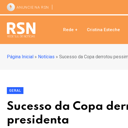
ANUNCIE NA RSN
Rede +
Cristina Esteche
Página Inicial
»
Notícias
»
Sucesso da Copa derrotou pessimi
GERAL
Sucesso da Copa derr
presidenta