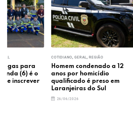
,
,
,
COTIDIANO
GERAL
REGIÃO
COMUNIDADE
C
Homem condenado a 12
Programa 
anos por homicídio
com Amor’
qualificado é preso em
600 crian
Laranjeiras do Sul
17/06/2026
26/06/2026