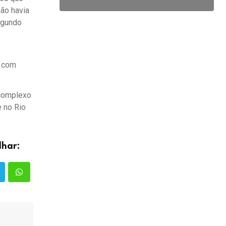
ão havia
egundo
e com
 complexo
e no Rio
lhar: