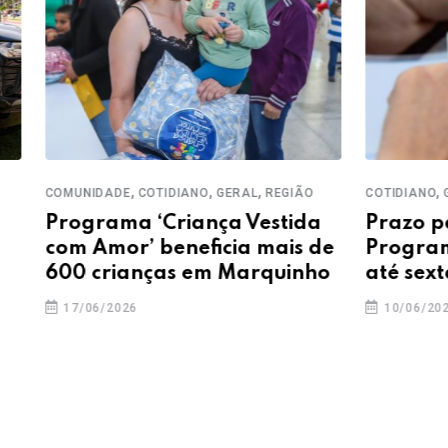
,
,
,
,
OTIDIANO
GERAL
REGIÃO
COTIDIANO
GERAL
PARANÁ
‘Criança Vestida
Prazo para participar
 beneficia mais de
Programa Água em Dia
ças em Marquinho
até sexta (12)
10/06/2026