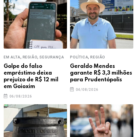
,
,
,
EM ALTA
REGIÃO
SEGURANÇA
POLÍTICA
REGIÃO
Golpe do falso
Geraldo Mendes
empréstimo deixa
garante R$ 3,3 milhões
prejuízo de R$ 12 mil
para Prudentópolis
em Goioxim
04/08/2026
06/08/2026