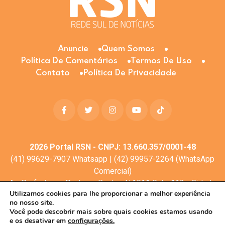
Anuncie
Quem Somos
Política De Comentários
Termos De Uso
Contato
Política De Privacidade
2026
Portal RSN - CNPJ: 13.660.357/0001-48
(41) 99629-7907 Whatsapp | (42) 99957-2264 (WhatsApp
Comercial)
Av. Profa. Laura Pacheco Bastos N:1011 Sala: 112 - Cidade
Utilizamos cookies para lhe proporcionar a melhor experiência
dos Lagos, Guarapuava - PR, 85053-525
no nosso site.
© Todos os direitos reservados
Você pode descobrir mais sobre quais cookies estamos usando
e os desativar em
configurações.