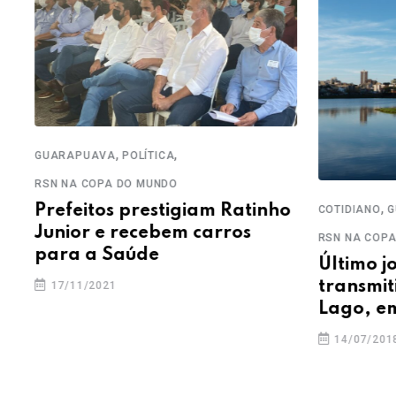
,
,
GUARAPUAVA
POLÍTICA
RSN NA COPA DO MUNDO
,
Prefeitos prestigiam Ratinho
COTIDIANO
GU
Junior e recebem carros
RSN NA COPA 
para a Saúde
Último jo
transmiti
17/11/2021
Lago, em
14/07/2018