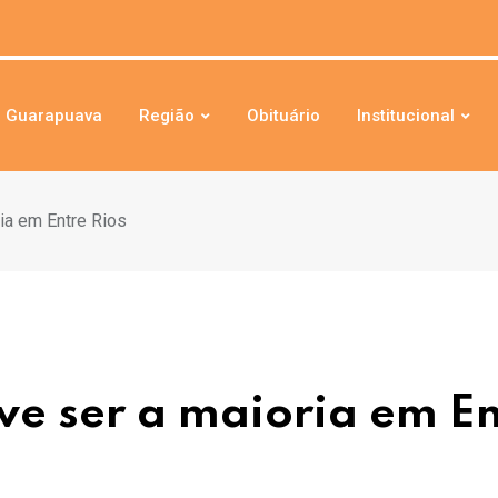
Guarapuava
Região
Obituário
Institucional
ria em Entre Rios
eve ser a maioria em E