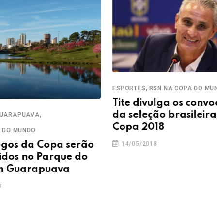
,
ESPORTES
RSN NA COPA DO MUND
Tite divulga os convoc
,
da seleção brasileira 
ARAPUAVA
Copa 2018
DO MUNDO
gos da Copa serão
14/05/2018
dos no Parque do
 Guarapuava