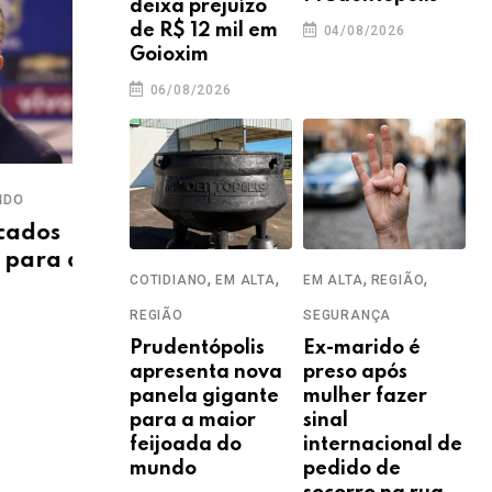
deixa prejuízo
de R$ 12 mil em
04/08/2026
RSN NA COPA DO MUNDO
RSN 
Goioxim
Opinião: Ode a Copa do
De
06/08/2026
Mundo
vib
Al
14/07/2014
14
O
ados
para a
,
,
,
,
COTIDIANO
EM ALTA
EM ALTA
REGIÃO
REGIÃO
SEGURANÇA
Prudentópolis
Ex-marido é
apresenta nova
preso após
panela gigante
mulher fazer
para a maior
sinal
feijoada do
internacional de
mundo
pedido de