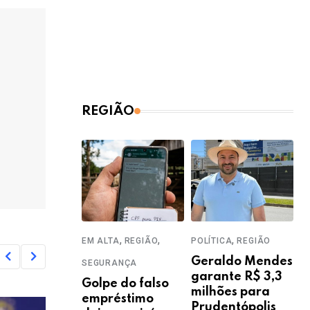
REGIÃO
,
,
,
EM ALTA
REGIÃO
POLÍTICA
REGIÃO
Geraldo Mendes
SEGURANÇA
garante R$ 3,3
Golpe do falso
milhões para
empréstimo
Prudentópolis