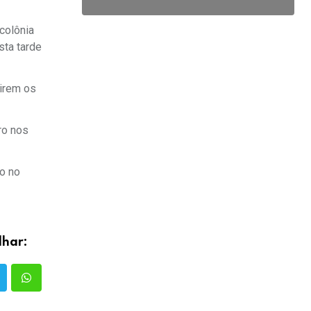
colônia
sta tarde
tirem os
ro nos
do no
lhar: