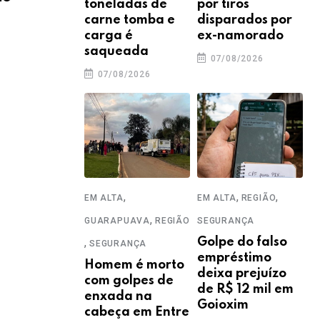
toneladas de
por tiros
Elizeu Budnik
soc
carne tomba e
disparados por
carga é
ex-namorado
05/08/2026
04
saqueada
07/08/2026
07/08/2026
,
,
,
EM ALTA
EM ALTA
REGIÃO
,
GUARAPUAVA
REGIÃO
SEGURANÇA
,
Golpe do falso
SEGURANÇA
empréstimo
Homem é morto
deixa prejuízo
com golpes de
de R$ 12 mil em
enxada na
Goioxim
cabeça em Entre