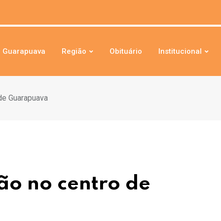
Guarapuava
Região
Obituário
Institucional
 de Guarapuava
são no centro de