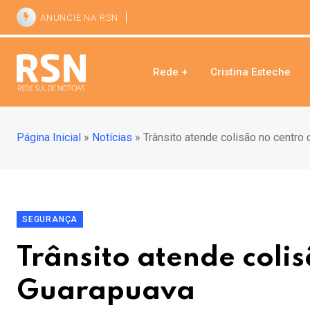
ANUNCIE NA RSN
Rede +
Cristina Esteche
Página Inicial
»
Notícias
»
Trânsito atende colisão no centro
SEGURANÇA
Trânsito atende coli
Guarapuava