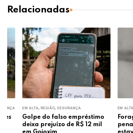
Relacionadas
,
,
,
EM ALTA
REGIÃO
SEGURANÇA
EM ALTA
GUAR
Golpe do falso empréstimo
Foragido 
deixa prejuízo de R$ 12 mil
pena de m
em Goioxim
estava es