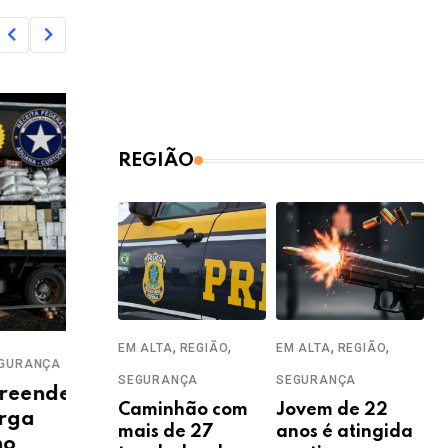
REGIÃO
,
,
,
,
EM ALTA
REGIÃO
EM ALTA
REGIÃO
,
,
ÇA
EM ALTA
PARANÁ
SEGURANÇA
EM A
SEGURANÇA
SEGURANÇA
de
TJPR reformula sentença e
Ex-
Caminhão com
Jovem de 22
aumenta pena de
mul
mais de 27
anos é atingida
condenado pela morte de
int