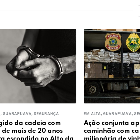
,
,
,
APUAVA
SEGURANÇA
EM ALTA
GUARAPUAVA
SEGURAN
da cadeia com
Ação conjunta apreen
ais de 20 anos
caminhão com carga
condido no Alto da
milionária de vinho