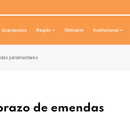
Guarapuava
Região
Obituário
Institucional
ndas parlamentares
 prazo de emendas