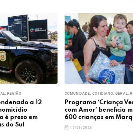
,
,
,
,
COTIDIANO
GERAL
REGIÃO
COTIDIANO
GERAL
PARANÁ
‘Criança Vestida
Prazo para participar
 beneficia mais de
Programa Água em Di
nças em Marquinho
até sexta (12)
10/06/2026