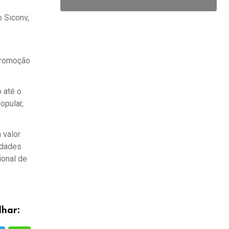
 Siconv,
 promoção
 até o
opular,
 valor
idades
ional de
lhar: