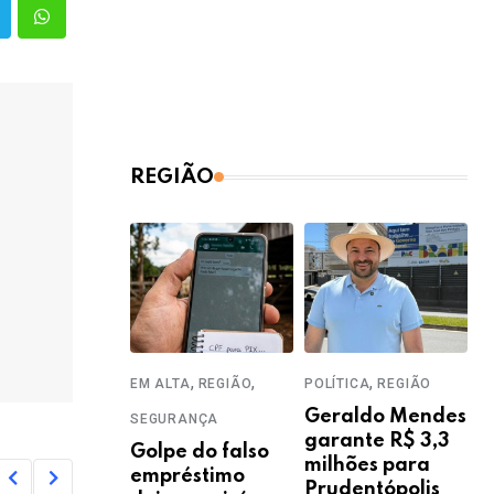
REGIÃO
,
,
,
EM ALTA
REGIÃO
POLÍTICA
REGIÃO
Geraldo Mendes
SEGURANÇA
garante R$ 3,3
Golpe do falso
milhões para
empréstimo
Prudentópolis