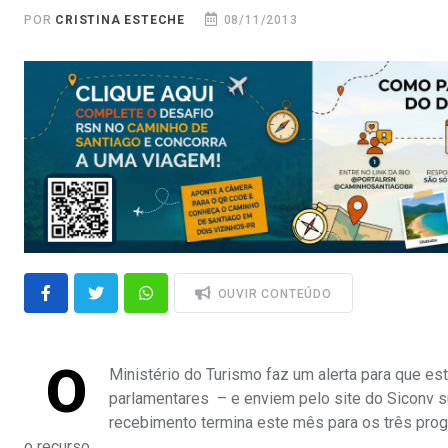
POR
CRISTINA ESTECHE
08/11/2013
OUVIR CONTEÚDO
O
Ministério do Turismo faz um alerta para que 
parlamentares – e enviem pelo site do Siconv s
recebimento termina este mês para os três prog
o recurso.