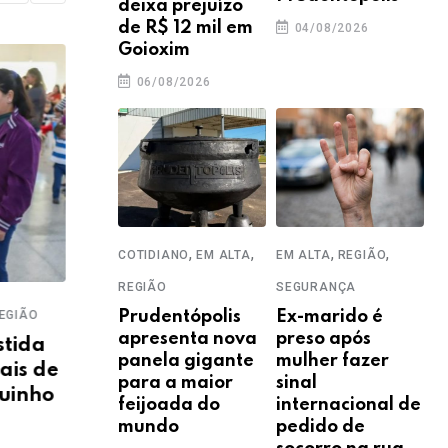
deixa prejuízo
de R$ 12 mil em
04/08/2026
Goioxim
06/08/2026
,
,
,
,
COTIDIANO
EM ALTA
EM ALTA
REGIÃO
REGIÃO
SEGURANÇA
,
,
,
COTIDIANO
ECONOMIA
GERAL
GUARAPUAVA
EDU
Prudentópolis
Ex-marido é
apresenta nova
preso após
 do
Prazo para pagar IPTU com
SEG
panela gigante
mulher fazer
a + é
desconto termina nesta
PRF
para a maior
sinal
quarta (10)
re
feijoada do
internacional de
ab
mundo
pedido de
09/06/2026