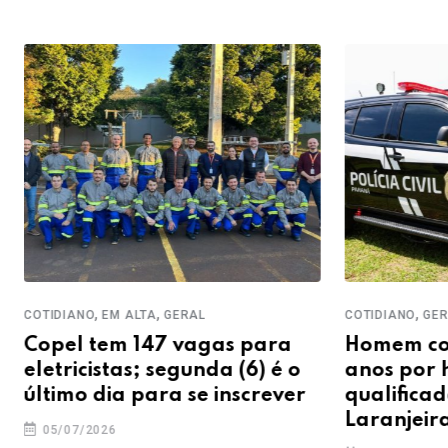
,
,
,
COTIDIANO
GERAL
REGIÃO
COMUNIDADE
Homem condenado a 12
Programa 
anos por homicídio
com Amor’
qualificado é preso em
600 cria
Laranjeiras do Sul
17/06/2026