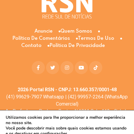
Anuncie
Quem Somos
Política De Comentários
Termos De Uso
Contato
Política De Privacidade
2026
Portal RSN - CNPJ: 13.660.357/0001-48
(41) 99629-7907 Whatsapp | (42) 99957-2264 (WhatsApp
Comercial)
Av. Profa. Laura Pacheco Bastos N:1011 Sala: 112 - Cidade
Utilizamos cookies para lhe proporcionar a melhor experiência
dos Lagos, Guarapuava - PR, 85053-525
no nosso site.
© Todos os direitos reservados
Você pode descobrir mais sobre quais cookies estamos usando
e os desativar em
configurações.