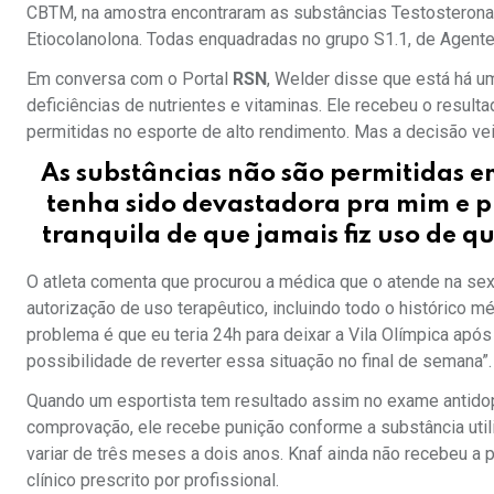
CBTM, na amostra encontraram as substâncias Testosterona, 
Etiocolanolona. Todas enquadradas no grupo S1.1, de Agent
Em conversa com o Portal
RSN
, Welder disse que está há 
deficiências de nutrientes e vitaminas. Ele recebeu o resul
permitidas no esporte de alto rendimento. Mas a decisão v
As substâncias não são permitidas e
tenha sido devastadora pra mim e pr
tranquila de que jamais fiz uso de q
O atleta comenta que procurou a médica que o atende na sex
autorização de uso terapêutico, incluindo todo o histórico m
problema é que eu teria 24h para deixar a Vila Olímpica após 
possibilidade de reverter essa situação no final de semana”.
Quando um esportista tem resultado assim no exame antidopin
comprovação, ele recebe punição conforme a substância ut
variar de três meses a dois anos. Knaf ainda não recebeu a 
clínico prescrito por profissional.