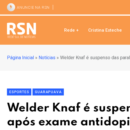
ANUNCIE NA RSN
Rede +
Cristina Esteche
Página Inicial
»
Notícias
»
Welder Knaf é suspenso das para
ESPORTES
GUARAPUAVA
Welder Knaf é suspe
após exame antidop