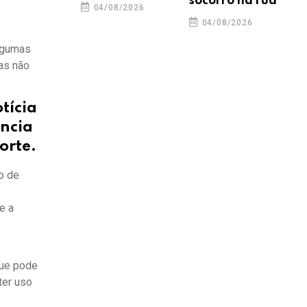
socorro na rua
04/08/2026
04/08/2026
algumas
ias não
tícia
ência
orte.
o de
O
e a
que pode
ter uso