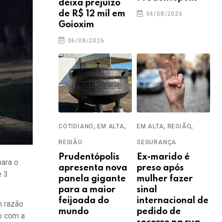
deixa prejuízo
de R$ 12 mil em
04/08/2026
Goioxim
06/08/2026
,
,
,
,
COTIDIANO
EM ALTA
EM ALTA
REGIÃO
REGIÃO
SEGURANÇA
Prudentópolis
Ex-marido é
para o
apresenta nova
preso após
e 3
panela gigante
mulher fazer
para a maior
sinal
feijoada do
internacional de
m razão
mundo
pedido de
o com a