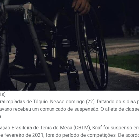
is)
alimpíadas de Tóquio. Nesse domingo (22), faltando dois dias 
puavano recebeu um comunicado de suspensão. O atleta de class
.
ção Brasileira de Tênis de Mesa (CBTM), Knaf foi suspenso e
 de fevereiro de 2021, fora do período de competições. De acord