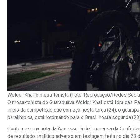
Welder Knaf é mesa-tenista (Foto: Reprodução/Redes Socia
O mesa-tenista de Guarapuava Welder Knaf está fora das Par
início da competição que começa nesta terça (24), o guara
paralímpica, está retornando para o Brasil nesta segunda (23)
Conforme uma nota da Assessoria de Imprensa da Confedera
de resultado analítico adverso em testagem feita no dia 23