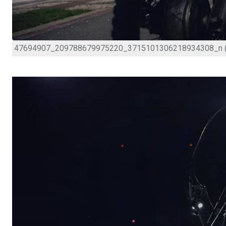
47694907_209788679975220_3715101306218934308_n (