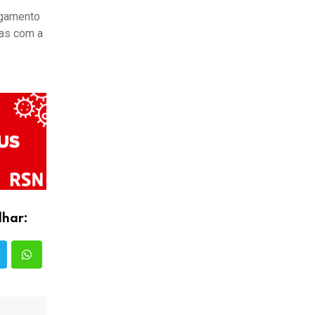
lgamento
mas com a
lhar: