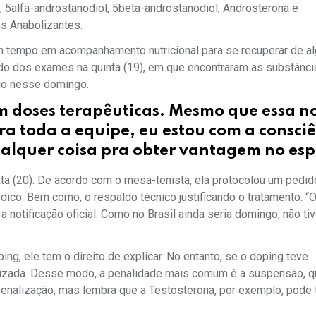
5alfa-androstanodiol, 5beta-androstanodiol, Androsterona e
es Anabolizantes.
um tempo em acompanhamento nutricional para se recuperar de 
tado dos exames na quinta (19), em que encontraram as substânc
eio nesse domingo.
m doses terapêuticas. Mesmo que essa no
a toda a equipe, eu estou com a consci
ualquer coisa pra obter vantagem no esp
ta (20). De acordo com o mesa-tenista, ela protocolou um pedid
édico. Bem como, o respaldo técnico justificando o tratamento. “
a notificação oficial. Como no Brasil ainda seria domingo, não tiv
g, ele tem o direito de explicar. No entanto, se o doping teve
ilizada. Desse modo, a penalidade mais comum é a suspensão, 
penalização, mas lembra que a Testosterona, por exemplo, pode 