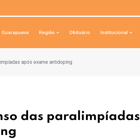
Guarapuava
Região
Obituário
Institucional
limpíadas após exame antidoping
nso das paralimpíadas
ing