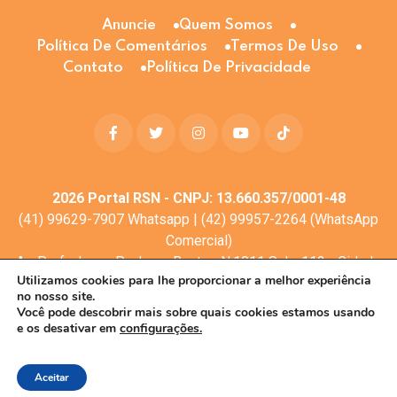
Anuncie
Quem Somos
Política De Comentários
Termos De Uso
Contato
Política De Privacidade
2026
Portal RSN - CNPJ: 13.660.357/0001-48
(41) 99629-7907 Whatsapp | (42) 99957-2264 (WhatsApp
Comercial)
Av. Profa. Laura Pacheco Bastos N:1011 Sala: 112 - Cidade
Utilizamos cookies para lhe proporcionar a melhor experiência
dos Lagos, Guarapuava - PR, 85053-525
no nosso site.
© Todos os direitos reservados
Você pode descobrir mais sobre quais cookies estamos usando
e os desativar em
configurações.
Desenvolvimento web:
Mova Digital
Aceitar