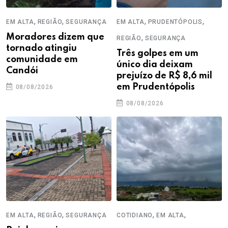
,
,
,
,
EM ALTA
REGIÃO
SEGURANÇA
EM ALTA
PRUDENTÓPOLIS
Moradores dizem que
,
REGIÃO
SEGURANÇA
tornado atingiu
Três golpes em um
comunidade em
único dia deixam
Candói
prejuízo de R$ 8,6 mil
em Prudentópolis
08/08/2026
08/08/2026
,
,
,
,
EM ALTA
REGIÃO
SEGURANÇA
COTIDIANO
EM ALTA