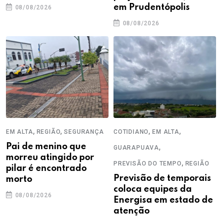
em Prudentópolis
08/08/2026
08/08/2026
,
,
,
,
EM ALTA
REGIÃO
SEGURANÇA
COTIDIANO
EM ALTA
Pai de menino que
,
GUARAPUAVA
morreu atingido por
,
PREVISÃO DO TEMPO
REGIÃO
pilar é encontrado
Previsão de temporais
morto
coloca equipes da
08/08/2026
Energisa em estado de
atenção