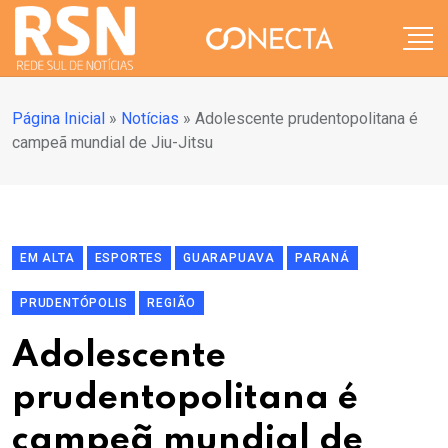
Página Inicial
»
Notícias
»
Adolescente prudentopolitana é
campeã mundial de Jiu-Jitsu
EM ALTA
ESPORTES
GUARAPUAVA
PARANÁ
PRUDENTÓPOLIS
REGIÃO
Adolescente
prudentopolitana é
campeã mundial de