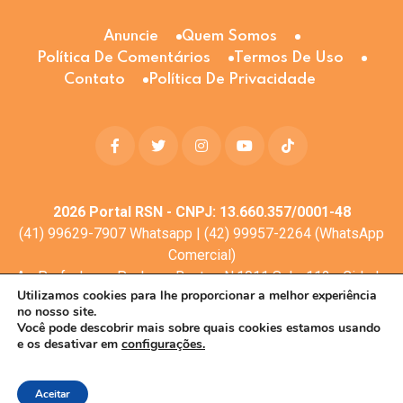
Anuncie
Quem Somos
Política De Comentários
Termos De Uso
Contato
Política De Privacidade
2026
Portal RSN - CNPJ: 13.660.357/0001-48
(41) 99629-7907 Whatsapp | (42) 99957-2264 (WhatsApp
Comercial)
Av. Profa. Laura Pacheco Bastos N:1011 Sala: 112 - Cidade
Utilizamos cookies para lhe proporcionar a melhor experiência
dos Lagos, Guarapuava - PR, 85053-525
no nosso site.
© Todos os direitos reservados
Você pode descobrir mais sobre quais cookies estamos usando
e os desativar em
configurações.
Desenvolvimento web:
Mova Digital
Aceitar