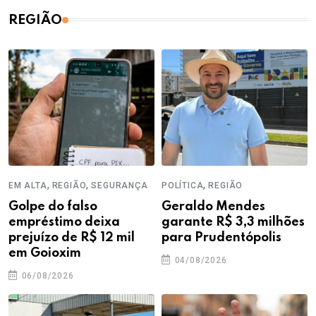
REGIÃO
,
,
,
EM ALTA
REGIÃO
SEGURANÇA
POLÍTICA
REGIÃO
Golpe do falso
Geraldo Mendes
empréstimo deixa
garante R$ 3,3 milhões
prejuízo de R$ 12 mil
para Prudentópolis
em Goioxim
04/08/2026
06/08/2026