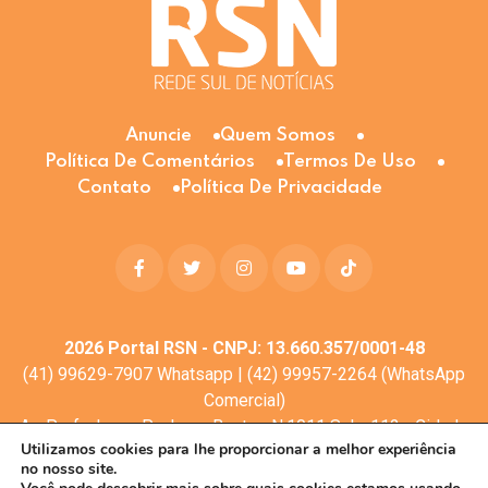
Anuncie
Quem Somos
Política De Comentários
Termos De Uso
Contato
Política De Privacidade
2026
Portal RSN - CNPJ: 13.660.357/0001-48
(41) 99629-7907 Whatsapp | (42) 99957-2264 (WhatsApp
Comercial)
Av. Profa. Laura Pacheco Bastos N:1011 Sala: 112 - Cidade
Utilizamos cookies para lhe proporcionar a melhor experiência
dos Lagos, Guarapuava - PR, 85053-525
no nosso site.
© Todos os direitos reservados