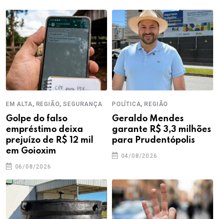
,
,
,
EM ALTA
REGIÃO
SEGURANÇA
POLÍTICA
REGIÃO
Golpe do falso
Geraldo Mendes
empréstimo deixa
garante R$ 3,3 milhões
prejuízo de R$ 12 mil
para Prudentópolis
em Goioxim
04/08/2026
06/08/2026