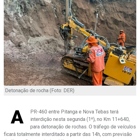
Detonação de rocha (Foto: DER)
A
PR-460 entre Pitanga e Nova Tebas terá
interdição nesta segunda (1º), no Km 11+640,
para detonação de rochas. O tráfego de veículos
ficará totalmente interditado a partir das 14h, com previsão