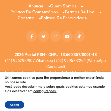
Anuncie
Quem Somos
Política De Comentários
Termos De Uso
Contato
Política De Privacidade
2026
Portal RSN - CNPJ: 13.660.357/0001-48
(41) 99629-7907 Whatsapp | (42) 99957-2264 (WhatsApp
Comercial)
Av. Profa. Laura Pacheco Bastos N:1011 Sala: 112 - Cidade
Utilizamos cookies para lhe proporcionar a melhor experiência
dos Lagos, Guarapuava - PR, 85053-525
no nosso site.
© Todos os direitos reservados
Você pode descobrir mais sobre quais cookies estamos usando
e os desativar em
configurações.
Desenvolvimento web:
Mova Digital
Aceitar