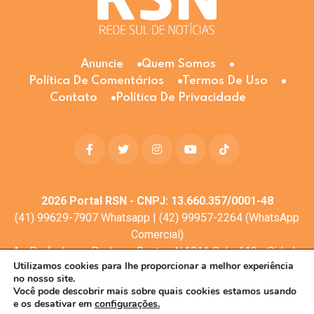
Anuncie
Quem Somos
Política De Comentários
Termos De Uso
Contato
Política De Privacidade
2026
Portal RSN - CNPJ: 13.660.357/0001-48
(41) 99629-7907 Whatsapp | (42) 99957-2264 (WhatsApp
Comercial)
Av. Profa. Laura Pacheco Bastos N:1011 Sala: 112 - Cidade
Utilizamos cookies para lhe proporcionar a melhor experiência
dos Lagos, Guarapuava - PR, 85053-525
no nosso site.
© Todos os direitos reservados
Você pode descobrir mais sobre quais cookies estamos usando
e os desativar em
configurações.