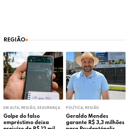
REGIÃO
,
,
,
EM ALTA
REGIÃO
SEGURANÇA
POLÍTICA
REGIÃO
Golpe do falso
Geraldo Mendes
empréstimo deixa
garante R$ 3,3 milhões
prejuízo de R$ 12 mil
para Prudentópolis