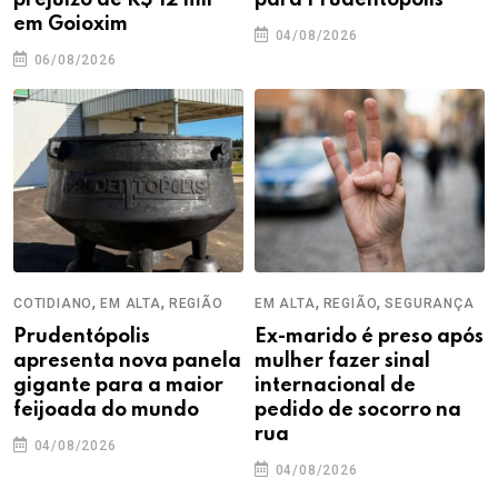
em Goioxim
04/08/2026
06/08/2026
,
,
,
,
COTIDIANO
EM ALTA
REGIÃO
EM ALTA
REGIÃO
SEGURANÇA
Prudentópolis
Ex-marido é preso após
apresenta nova panela
mulher fazer sinal
gigante para a maior
internacional de
feijoada do mundo
pedido de socorro na
rua
04/08/2026
04/08/2026