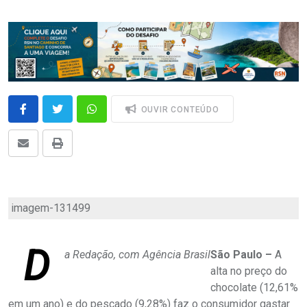
OUVIR CONTEÚDO
imagem-131499
D
a Redação, com Agência Brasil
São Paulo –
A
alta no preço do
chocolate (12,61%
em um ano) e do pescado (9,28%) faz o consumidor gastar