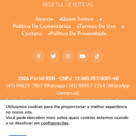
Anuncie
Quem Somos
Política De Comentários
Termos De Uso
Contato
Política De Privacidade
2026
Portal RSN - CNPJ: 13.660.357/0001-48
(41) 99629-7907 Whatsapp | (42) 99957-2264 (WhatsApp
Comercial)
Av. Profa. Laura Pacheco Bastos N:1011 Sala: 112 - Cidade
Utilizamos cookies para lhe proporcionar a melhor experiência
dos Lagos, Guarapuava - PR, 85053-525
no nosso site.
© Todos os direitos reservados
Você pode descobrir mais sobre quais cookies estamos usando
e os desativar em
configurações.
Desenvolvimento web:
Mova Digital