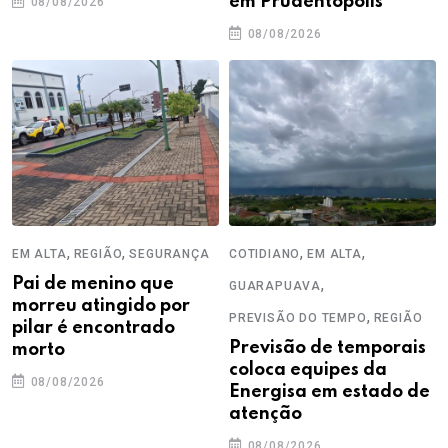
em Prudentópolis
08/08/2026
08/08/2026
,
,
,
,
EM ALTA
REGIÃO
SEGURANÇA
COTIDIANO
EM ALTA
Pai de menino que
,
GUARAPUAVA
morreu atingido por
,
PREVISÃO DO TEMPO
REGIÃO
pilar é encontrado
Previsão de temporais
morto
coloca equipes da
08/08/2026
Energisa em estado de
atenção
08/08/2026