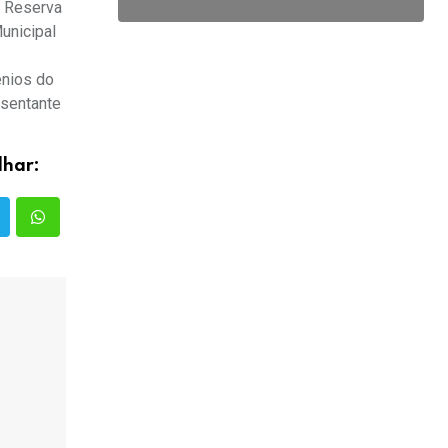
e Reserva
Municipal
ênios do
esentante
lhar: