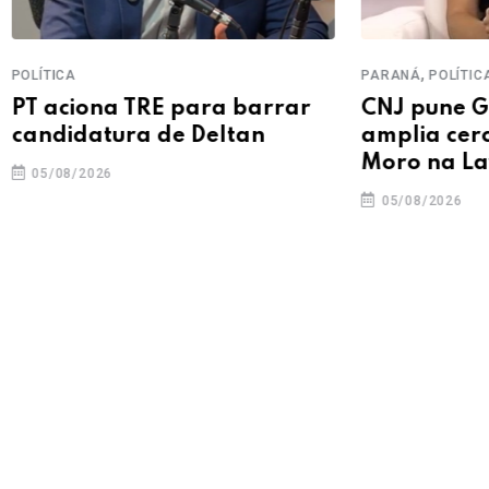
,
PARANÁ
POLÍTICA
 TRE para barrar
CNJ pune Gabriela Ha
ra de Deltan
amplia cerco ao lega
Moro na Lava Jato
05/08/2026