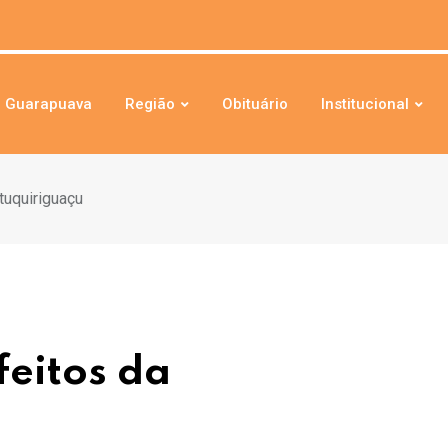
Guarapuava
Região
Obituário
Institucional
tuquiriguaçu
eitos da