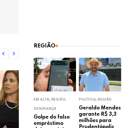
REGIÃO
,
,
,
EM ALTA
REGIÃO
POLÍTICA
REGIÃO
Geraldo Mendes
SEGURANÇA
garante R$ 3,3
Golpe do falso
milhões para
empréstimo
Prudentópolis