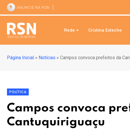
ANUNCIE NA RSN
Rede +
Cristina Esteche
Página Inicial
»
Notícias
»
Campos convoca prefeitos da Can
POLÍTICA
Campos convoca pref
Cantuquiriguaçu