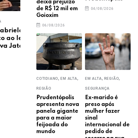
deixa prejuízo
de R$ 12 mil em
04/08/2026
Goioxim
,
POLÍTICA
REGIÃO
EM A
06/08/2026
rdt e
Geraldo Mendes garante R$
A u
do de
3,3 milhões para
anu
Prudentópolis
Req
04/08/2026
04
,
,
,
,
COTIDIANO
EM ALTA
EM ALTA
REGIÃO
REGIÃO
SEGURANÇA
Prudentópolis
Ex-marido é
apresenta nova
preso após
panela gigante
mulher fazer
para a maior
sinal
feijoada do
internacional de
mundo
pedido de