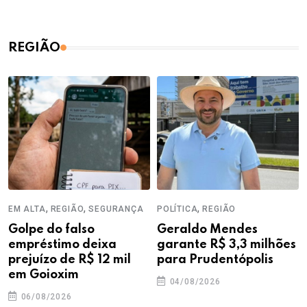
REGIÃO
,
,
,
EM ALTA
REGIÃO
SEGURANÇA
POLÍTICA
REGIÃO
Golpe do falso
Geraldo Mendes
empréstimo deixa
garante R$ 3,3 milhões
prejuízo de R$ 12 mil
para Prudentópolis
em Goioxim
04/08/2026
06/08/2026