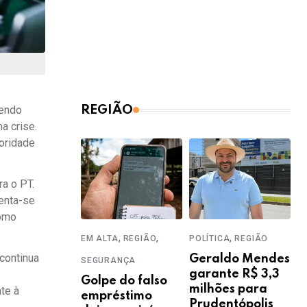
vendo
REGIÃO
a crise.
oridade
a o PT.
tenta-se
como
,
,
,
EM ALTA
REGIÃO
POLÍTICA
REGIÃO
 continua
Geraldo Mendes
SEGURANÇA
garante R$ 3,3
Golpe do falso
milhões para
te à
empréstimo
Prudentópolis