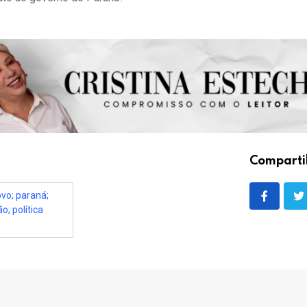
Comparti
ovo; paraná;
; política