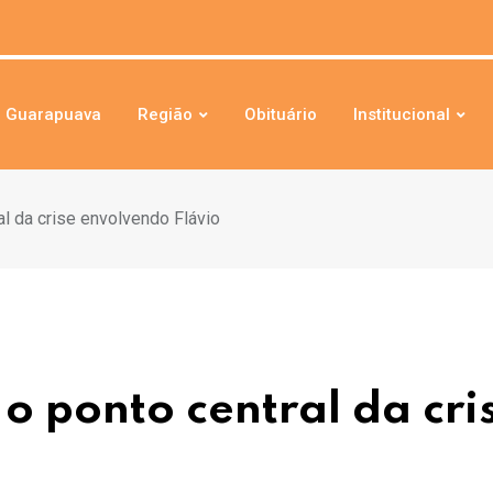
Guarapuava
Região
Obituário
Institucional
al da crise envolvendo Flávio
o ponto central da cri