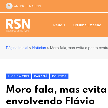
ANUNCIE NA RSN
Rede +
Cristina Esteche
Página Inicial
»
Notícias
»
Moro fala, mas evita o ponto centr
BLOG DA CRIS
PARANÁ
POLÍTICA
Moro fala, mas evita 
envolvendo Flávio