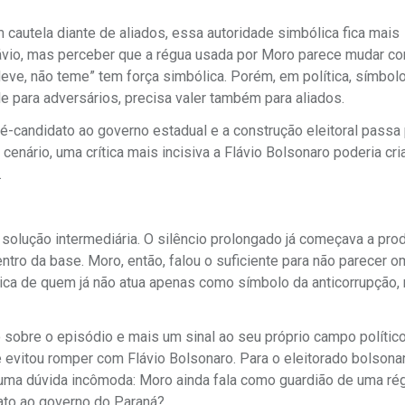
cautela diante de aliados, essa autoridade simbólica fica mais
lávio, mas perceber que a régua usada por Moro parece mudar c
o deve, não teme” tem força simbólica. Porém, em política, símbol
e para adversários, precisa valer também para aliados.
ré-candidato ao governo estadual e a construção eleitoral passa
nário, uma crítica mais incisiva a Flávio Bolsonaro poderia cria
.
solução intermediária. O silêncio prolongado já começava a prod
ntro da base. Moro, então, falou o suficiente para não parecer 
ógica de quem já não atua apenas como símbolo da anticorrupção,
sobre o episódio e mais um sinal ao seu próprio campo político
evitou romper com Flávio Bolsonaro. Para o eleitorado bolsonari
u uma dúvida incômoda: Moro ainda fala como guardião de uma ré
dato ao governo do Paraná?