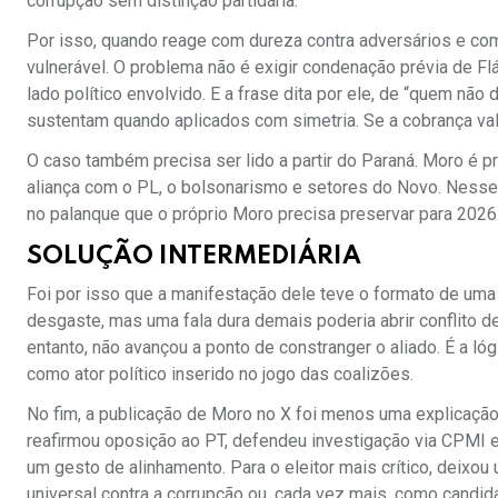
corrupção sem distinção partidária.
Por isso, quando reage com dureza contra adversários e com 
vulnerável. O problema não é exigir condenação prévia de F
lado político envolvido. E a frase dita por ele, de “quem nã
sustentam quando aplicados com simetria. Se a cobrança val
O caso também precisa ser lido a partir do Paraná. Moro é p
aliança com o PL, o bolsonarismo e setores do Novo. Nesse ce
no palanque que o próprio Moro precisa preservar para 2026
SOLUÇÃO INTERMEDIÁRIA
Foi por isso que a manifestação dele teve o formato de uma 
desgaste, mas uma fala dura demais poderia abrir conflito de
entanto, não avançou a ponto de constranger o aliado. É a l
como ator político inserido no jogo das coalizões.
No fim, a publicação de Moro no X foi menos uma explicação 
reafirmou oposição ao PT, defendeu investigação via CPMI e 
um gesto de alinhamento. Para o eleitor mais crítico, deixo
universal contra a corrupção ou, cada vez mais, como candi