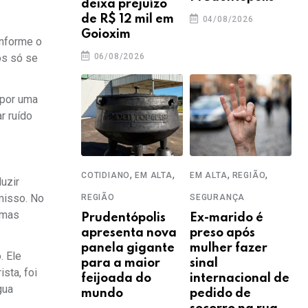
deixa prejuízo
de R$ 12 mil em
04/08/2026
Goioxim
onforme o
os só se
06/08/2026
 por uma
r ruído
,
,
,
,
COTIDIANO
EM ALTA
EM ALTA
REGIÃO
uzir
omisso. No
REGIÃO
SEGURANÇA
 mas
Prudentópolis
Ex-marido é
apresenta nova
preso após
panela gigante
mulher fazer
. Ele
para a maior
sinal
sta, foi
feijoada do
internacional de
gua
mundo
pedido de