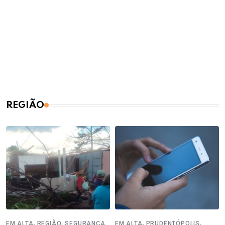
REGIÃO
,
,
,
,
EM ALTA
REGIÃO
SEGURANÇA
EM ALTA
PRUDENTÓPOLIS