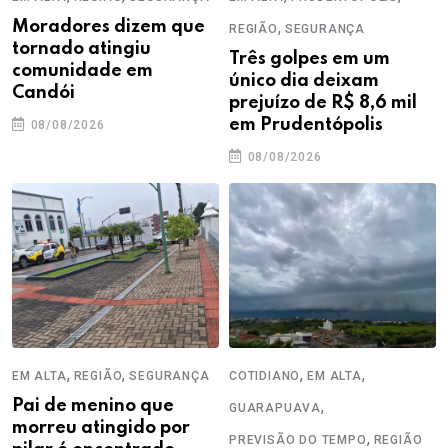
Moradores dizem que
,
REGIÃO
SEGURANÇA
tornado atingiu
Três golpes em um
comunidade em
único dia deixam
Candói
prejuízo de R$ 8,6 mil
em Prudentópolis
08/08/2026
08/08/2026
,
,
,
,
EM ALTA
REGIÃO
SEGURANÇA
COTIDIANO
EM ALTA
Pai de menino que
,
GUARAPUAVA
morreu atingido por
,
PREVISÃO DO TEMPO
REGIÃO