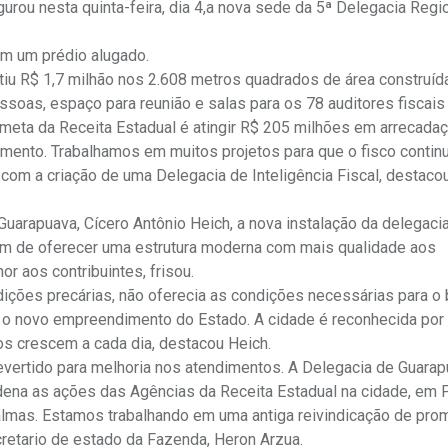
rou nesta quinta-feira, dia 4,a nova sede da 5ª Delegacia Regi
m um prédio alugado.
tiu R$ 1,7 milhão nos 2.608 metros quadrados de área construída
ssoas, espaço para reunião e salas para os 78 auditores fiscais
A meta da Receita Estadual é atingir R$ 205 milhões em arrecada
vimento. Trabalhamos em muitos projetos para que o fisco continu
om a criação de uma Delegacia de Inteligência Fiscal, destaco
arapuava, Cícero Antônio Heich, a nova instalação da delegacia
Além de oferecer uma estrutura moderna com mais qualidade aos
 aos contribuintes, frisou.
dições precárias, não oferecia as condições necessárias para o
o novo empreendimento do Estado. A cidade é reconhecida por
s crescem a cada dia, destacou Heich.
vertido para melhoria nos atendimentos. A Delegacia de Guara
ena as ações das Agências da Receita Estadual na cidade, em 
 e Palmas. Estamos trabalhando em uma antiga reivindicação de pr
cretario de estado da Fazenda, Heron Arzua.