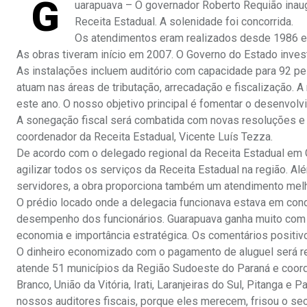
G
uarapuava – O governador Roberto Requião inaugu
Receita Estadual. A solenidade foi concorrida.
Os atendimentos eram realizados desde 1986 e
As obras tiveram início em 2007. O Governo do Estado inves
As instalações incluem auditório com capacidade para 92 pe
atuam nas áreas de tributação, arrecadação e fiscalização. 
este ano. O nosso objetivo principal é fomentar o desenvol
A sonegação fiscal será combatida com novas resoluções e c
coordenador da Receita Estadual, Vicente Luís Tezza.
De acordo com o delegado regional da Receita Estadual em Gu
agilizar todos os serviços da Receita Estadual na região. 
servidores, a obra proporciona também um atendimento melhor
O prédio locado onde a delegacia funcionava estava em con
desempenho dos funcionários. Guarapuava ganha muito com 
economia e importância estratégica. Os comentários positivo
O dinheiro economizado com o pagamento de aluguel será re
atende 51 municípios da Região Sudoeste do Paraná e coord
Branco, União da Vitória, Irati, Laranjeiras do Sul, Pitanga
nossos auditores fiscais, porque eles merecem, frisou o se