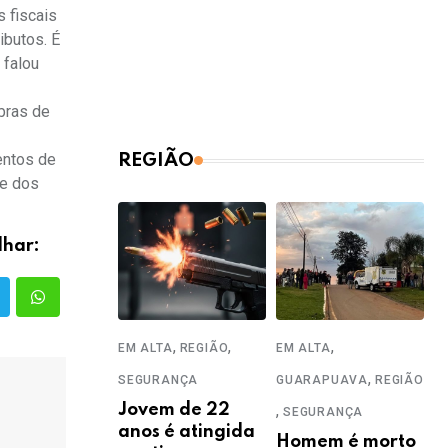
s fiscais
ibutos. É
 falou
bras de
entos de
REGIÃO
te dos
lhar:
,
,
,
EM ALTA
REGIÃO
EM ALTA
,
SEGURANÇA
GUARAPUAVA
REGIÃO
Jovem de 22
,
SEGURANÇA
anos é atingida
Homem é morto