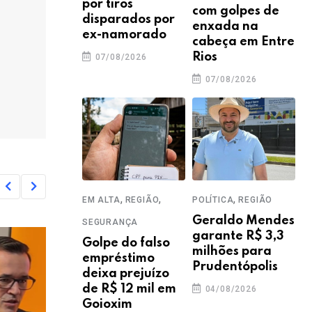
por tiros
com golpes de
disparados por
enxada na
ex-namorado
cabeça em Entre
Rios
07/08/2026
07/08/2026
,
,
,
EM ALTA
REGIÃO
POLÍTICA
REGIÃO
Geraldo Mendes
SEGURANÇA
garante R$ 3,3
Golpe do falso
milhões para
empréstimo
Prudentópolis
deixa prejuízo
de R$ 12 mil em
04/08/2026
Goioxim