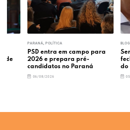
,
,
PARANÁ
POLÍTICA
BLOG DA CRIS
PSD entra em campo para
Sem aliad
2026 e prepara pré-
fecha ch
candidatos no Paraná
do PL
06/08/2026
05/08/2026