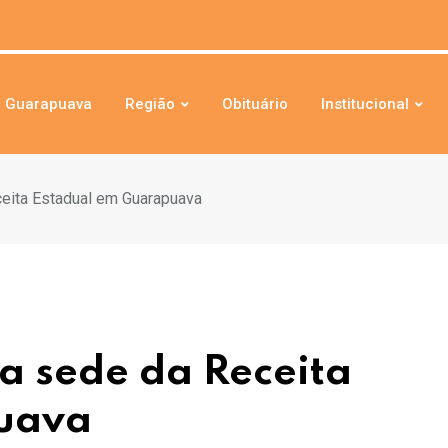
Guarapuava
Região
Obituário
Institucional
eita Estadual em Guarapuava
a sede da Receita
uava