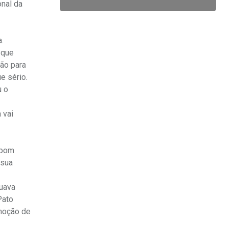
onal da
.
 que
ção para
e sério.
u o
 vai
 bom
 sua
puava
Pato
omoção de