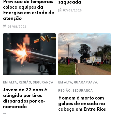
Previsão de temporais
saqueada
coloca equipes da
07/08/2026
Energisa em estado de
atenção
08/08/2026
,
,
,
,
EM ALTA
REGIÃO
SEGURANÇA
EM ALTA
GUARAPUAVA
Jovem de 22 anos é
,
REGIÃO
SEGURANÇA
atingida por tiros
Homem é morto com
disparados por ex-
golpes de enxada na
namorado
cabeça em Entre Rios