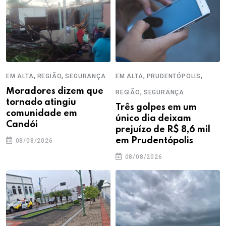
,
,
,
,
EM ALTA
REGIÃO
SEGURANÇA
EM ALTA
PRUDENTÓPOLIS
Moradores dizem que
,
REGIÃO
SEGURANÇA
tornado atingiu
Três golpes em um
comunidade em
único dia deixam
Candói
prejuízo de R$ 8,6 mil
em Prudentópolis
08/08/2026
08/08/2026