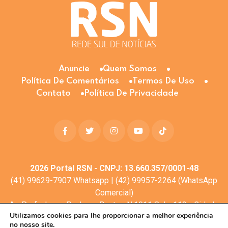
Anuncie
Quem Somos
Política De Comentários
Termos De Uso
Contato
Política De Privacidade
2026
Portal RSN - CNPJ: 13.660.357/0001-48
(41) 99629-7907 Whatsapp | (42) 99957-2264 (WhatsApp
Comercial)
Av. Profa. Laura Pacheco Bastos N:1011 Sala: 112 - Cidade
Utilizamos cookies para lhe proporcionar a melhor experiência
dos Lagos, Guarapuava - PR, 85053-525
no nosso site.