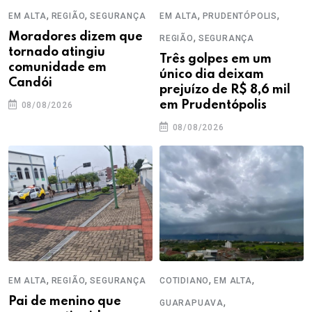
,
,
,
,
EM ALTA
REGIÃO
SEGURANÇA
EM ALTA
PRUDENTÓPOLIS
Moradores dizem que
,
REGIÃO
SEGURANÇA
tornado atingiu
Três golpes em um
comunidade em
único dia deixam
Candói
prejuízo de R$ 8,6 mil
em Prudentópolis
08/08/2026
08/08/2026
,
,
,
,
EM ALTA
REGIÃO
SEGURANÇA
COTIDIANO
EM ALTA
Pai de menino que
,
GUARAPUAVA