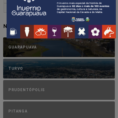
2.150
...
»
Último »
NAVEGUE PELA REGIÃO
GUARAPUAVA
TURVO
PRUDENTÓPOLIS
PITANGA