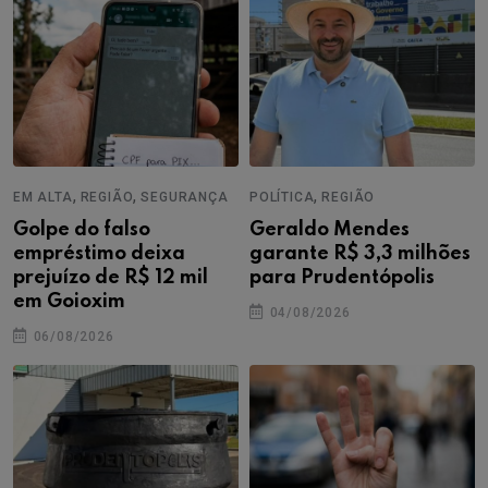
,
,
,
EM ALTA
REGIÃO
SEGURANÇA
POLÍTICA
REGIÃO
Golpe do falso
Geraldo Mendes
empréstimo deixa
garante R$ 3,3 milhões
prejuízo de R$ 12 mil
para Prudentópolis
em Goioxim
04/08/2026
06/08/2026