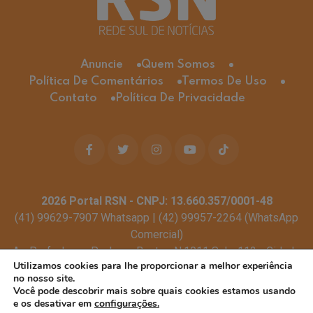
Anuncie
Quem Somos
Política De Comentários
Termos De Uso
Contato
Política De Privacidade
2026
Portal RSN - CNPJ: 13.660.357/0001-48
(41) 99629-7907 Whatsapp | (42) 99957-2264 (WhatsApp
Comercial)
Av. Profa. Laura Pacheco Bastos N:1011 Sala: 112 - Cidade
Utilizamos cookies para lhe proporcionar a melhor experiência
dos Lagos, Guarapuava - PR, 85053-525
no nosso site.
© Todos os direitos reservados
Você pode descobrir mais sobre quais cookies estamos usando
e os desativar em
configurações.