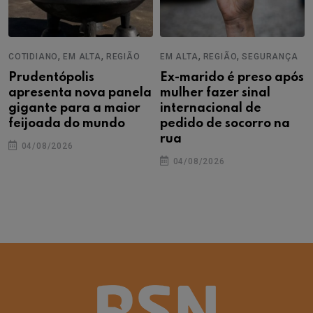
,
,
,
,
COTIDIANO
EM ALTA
REGIÃO
EM ALTA
REGIÃO
SEGURANÇA
Prudentópolis
Ex-marido é preso após
apresenta nova panela
mulher fazer sinal
gigante para a maior
internacional de
feijoada do mundo
pedido de socorro na
rua
04/08/2026
04/08/2026