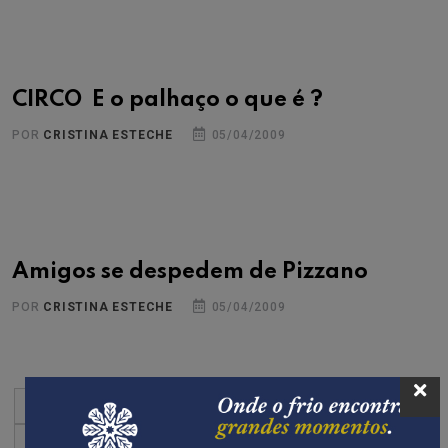
CIRCO  E o palhaço o que é ?
POR
CRISTINA ESTECHE
05/04/2009
Amigos se despedem de Pizzano
POR
CRISTINA ESTECHE
05/04/2009
« Primeiro
«
...
10
20
30
...
2.124
2.125
2.126
2.127
2.128
...
2.140